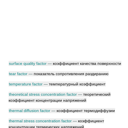
surface quality factor
—
коэффициент качества поверхности
tear factor
—
показатель сопротивления раздиранию
temperature factor
—
температурный коэффициент
theoretical stress concentration factor
—
теоретический
коэффициент концентрации напряжений
thermal diffusion factor
—
коэффициент термодиффузии
thermal stress concentration factor
—
коэффициент
концентрации термических напряжений