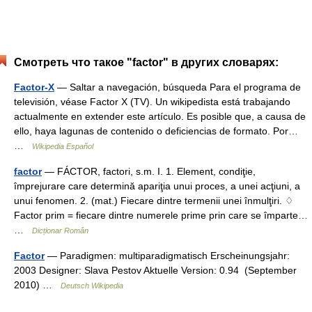
Смотреть что такое "factor" в других словарях:
Factor-X
— Saltar a navegación, búsqueda Para el programa de
televisión, véase Factor X (TV). Un wikipedista está trabajando
actualmente en extender este artículo. Es posible que, a causa de
ello, haya lagunas de contenido o deficiencias de formato. Por…
…
Wikipedia Español
factor
— FÁCTOR, factori, s.m. I. 1. Element, condiţie,
împrejurare care determină apariţia unui proces, a unei acţiuni, a
unui fenomen. 2. (mat.) Fiecare dintre termenii unei înmulţiri. ♢
Factor prim = fiecare dintre numerele prime prin care se împarte…
…
Dicționar Român
Factor
— Paradigmen: multiparadigmatisch Erscheinungsjahr:
2003 Designer: Slava Pestov Aktuelle Version: 0.94 (September
2010) …
Deutsch Wikipedia