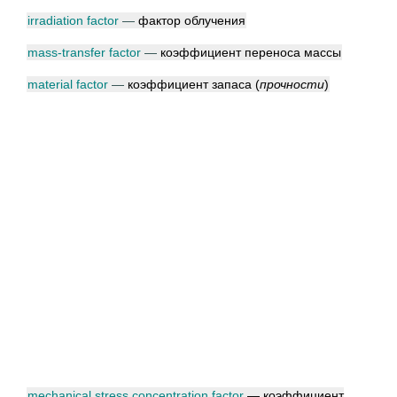
irradiation factor
—
фактор облучения
mass-transfer factor
—
коэффициент переноса массы
material factor
—
коэффициент запаса
(
прочности
)
mechanical stress concentration factor
— коэффициент