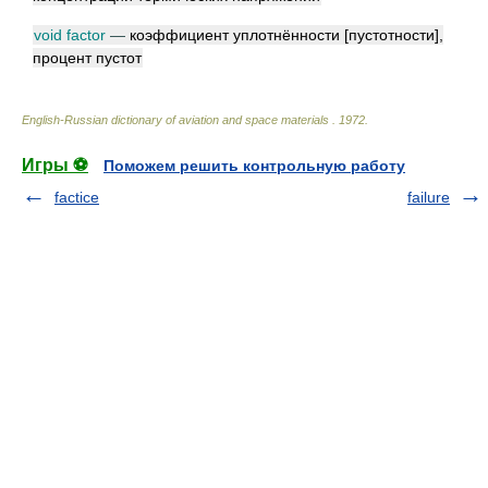
void factor
—
коэффициент уплотнённости [пустотности],
процент пустот
English-Russian dictionary of aviation and space materials
.
1972
.
Игры ⚽
Поможем решить контрольную работу
factice
failure