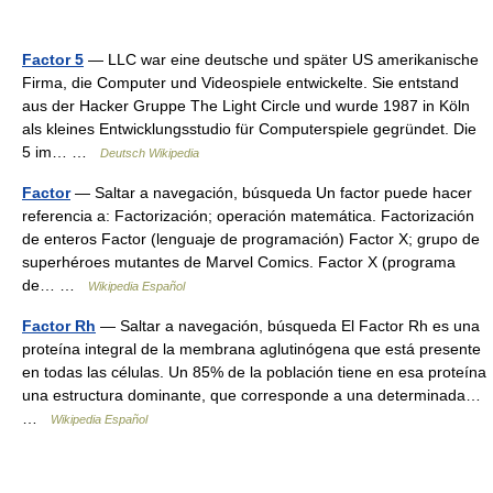
Factor 5
— LLC war eine deutsche und später US amerikanische
Firma, die Computer und Videospiele entwickelte. Sie entstand
aus der Hacker Gruppe The Light Circle und wurde 1987 in Köln
als kleines Entwicklungsstudio für Computerspiele gegründet. Die
5 im… …
Deutsch Wikipedia
Factor
— Saltar a navegación, búsqueda Un factor puede hacer
referencia a: Factorización; operación matemática. Factorización
de enteros Factor (lenguaje de programación) Factor X; grupo de
superhéroes mutantes de Marvel Comics. Factor X (programa
de… …
Wikipedia Español
Factor Rh
— Saltar a navegación, búsqueda El Factor Rh es una
proteína integral de la membrana aglutinógena que está presente
en todas las células. Un 85% de la población tiene en esa proteína
una estructura dominante, que corresponde a una determinada…
…
Wikipedia Español